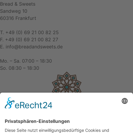
Bread & Sweets
Sandweg 10
60316 Frankfurt
T. +49 (0) 69 21 00 82 25
F. +49 (0) 69 21 00 82 27
E. info@breadandsweets.de
Mo. – Sa. 07:00 – 18:30
So. 08:30 – 18:30